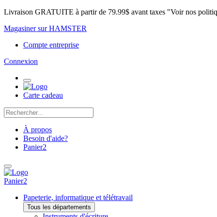
Livraison GRATUITE à partir de 79.99$ avant taxes "Voir nos politi
Magasiner sur HAMSTER
Compte entreprise
Connexion
Carte cadeau
À propos
Besoin d'aide?
Panier
2
Panier
2
Papeterie, informatique et télétravail
Tous les départements
Instruments d'écriture