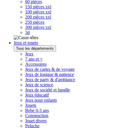
60 pièces
150 pièces xxl
100 pièces xxl
200 pièces xxl
250 pièces
300 pièces xxl
3d
Jeux et jouets
Tous les départements
Jeux
7 ans et +
Accessoires
Jeux de cartes & de voyage
Jeux de logique & patience
Jeux de party & d'ambiance
Jeux de science
Jeux de société et famille
Jeux éducatif
Jeux pour enfants
Jouets
Bebe 0-3 ans
Construction
Jouet divers
Peluche