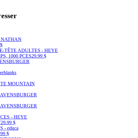
resser
 $
S, 1000 PCES
29.99 $
T
29.99 $
.99 $