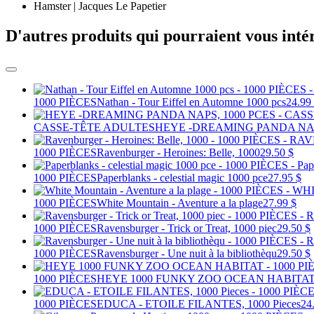
Hamster | Jacques Le Papetier
D'autres produits qui pourraient vous inté
1000 PIÈCES
Nathan - Tour Eiffel en Automne 1000 pcs
24.99
CASSE-TÊTE ADULTES
HEYE -DREAMING PANDA NAP
1000 PIÈCES
Ravenburger - Heroines: Belle, 1000
29.50 $
1000 PIÈCES
Paperblanks - celestial magic 1000 pce
27.95 $
1000 PIÈCES
White Mountain - Aventure a la plage
27.99 $
1000 PIÈCES
Ravensburger - Trick or Treat, 1000 piec
29.50 $
1000 PIÈCES
Ravensburger - Une nuit à la bibliothèqu
29.50 $
1000 PIÈCES
HEYE 1000 FUNKY ZOO OCEAN HABITA
1000 PIÈCES
EDUCA - ETOILE FILANTES, 1000 Pieces
24