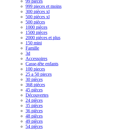
99 pièces
999 pieces et moins
300 pièces xl
500 pièces xl
500 pièces
1000 pièces
1500 pièces
2000 pièces et plus
150 mini
Famille
3d
Accessoires
Casse-tête enfants
100 pieces
25 a 50 pieces
30 pièces
368 pièces
45 pièces
Découvertes
24 pièces
35 pièces
36 pièces
48 pièces
49 pièces
54 pièces