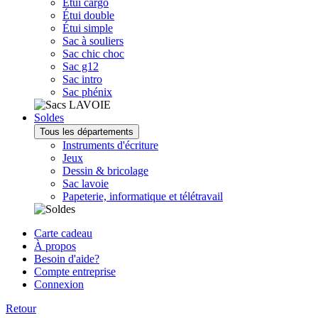
Étui cargo
Étui double
Étui simple
Sac à souliers
Sac chic choc
Sac g12
Sac intro
Sac phénix
Soldes
Tous les départements
Instruments d'écriture
Jeux
Dessin & bricolage
Sac lavoie
Papeterie, informatique et télétravail
Carte cadeau
À propos
Besoin d'aide?
Compte entreprise
Connexion
Retour