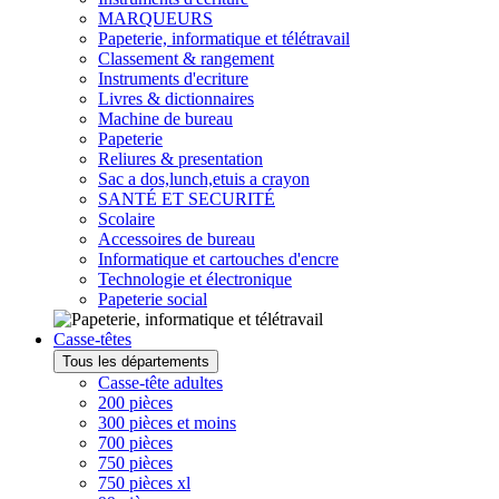
MARQUEURS
Papeterie, informatique et télétravail
Classement & rangement
Instruments d'ecriture
Livres & dictionnaires
Machine de bureau
Papeterie
Reliures & presentation
Sac a dos,lunch,etuis a crayon
SANTÉ ET SECURITÉ
Scolaire
Accessoires de bureau
Informatique et cartouches d'encre
Technologie et électronique
Papeterie social
Casse-têtes
Tous les départements
Casse-tête adultes
200 pièces
300 pièces et moins
700 pièces
750 pièces
750 pièces xl