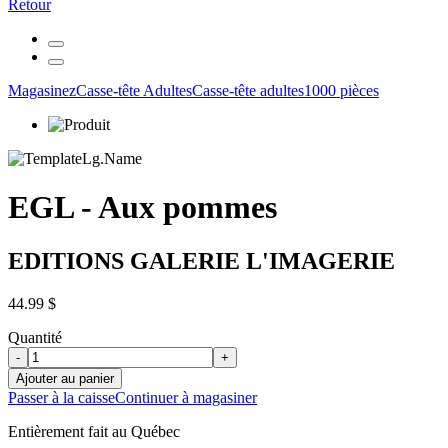
Retour
Magasinez
Casse-tête Adultes
Casse-tête adultes
1000 pièces
EGL - Aux pommes
EDITIONS GALERIE L'IMAGERIE
44.99 $
Quantité
-
+
Ajouter au panier
Passer à la caisse
Continuer à magasiner
Entièrement fait au Québec