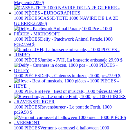
Mayhem
27.99 $
1000 PIÈCES
CASSE-TETE 1000 NAVIRE DE LA 2E
GUERRE
22.99 $
1000 PIÈCES
Delfy - Patchwork Animal Parade,1000
Pce
27.99 $
1000 PIÈCES
Jumbo - JVH, La brasserie artisanale,
29.99 $
1000 PIÈCES
Delfy - Cuteness in dozen, 1000 pcs
27.99 $
1000 PIÈCES
Heye - Best of musicals, 1000 pièces
33.99 $
1000 PIÈCES
Ravensburger - Le pont de Forth, 1000
pc
29.50 $
1000 PIÈCES
Vermont- caroussel d halloween 1000