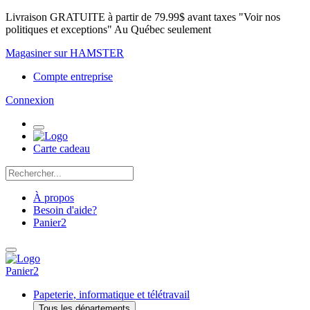
Livraison GRATUITE à partir de 79.99$ avant taxes "Voir nos
politiques et exceptions" Au Québec seulement
Magasiner sur HAMSTER
Compte entreprise
Connexion
Carte cadeau
À propos
Besoin d'aide?
Panier
2
Panier
2
Papeterie, informatique et télétravail
Tous les départements