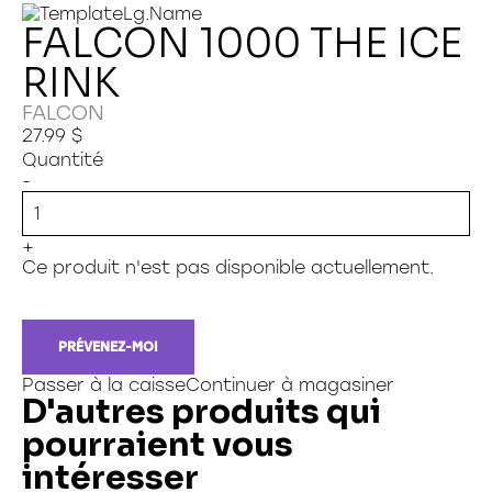
99 pièces
Jeux de science
Sac à souliers
Livres & dictionnaires
Sac lavoie
999 pieces et moins
Jeux de société et famille
Sac chic choc
FALCON 1000 THE ICE
Machine de bureau
300 pièces xl
Jeux éducatif
Sac g12
Papeterie
RINK
500 pièces xl
Jeux pour enfants
Sac intro
Papeterie, informatique et télétravail
Reliures & presentation
500 pièces
Sac phénix
Sac a dos,lunch,etuis a crayon
Jouets
FALCON
1000 pièces
SANTÉ ET SECURITÉ
27.99 $
1500 pièces
Scolaire
Bebe 0-3 ans
Quantité
2000 pièces et plus
Accessoires de bureau
Construction
-
150 mini
Informatique et cartouches d'encre
Jouet divers
Famille
Technologie et électronique
Peluche
3d
Papeterie social
+
Accessoires
Ce produit n'est pas disponible actuellement.
Casse-tête enfants
100 pieces
PRÉVENEZ-MOI
25 a 50 pieces
30 pièces
Passer à la caisse
Continuer à magasiner
D'autres produits qui
368 pièces
45 pièces
pourraient vous
Découvertes
intéresser
24 pièces