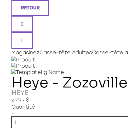
RETOUR
Magasiner sur HAMSTER
Magasinez
Casse-tête Adultes
Casse-tête a
Heye - Zozovill
HEYE
29.99 $
Quantité
-