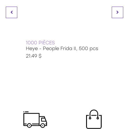
1000 PIÈCES
1000 
Heye - People Frida II, 500 pcs
Ravens
1000 
21.49 $
29.50