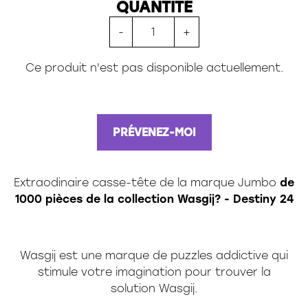
QUANTITÉ
24 pièces
35 pièces
-
+
36 pièces
48 pièces
Ce produit n'est pas disponible actuellement.
49 pièces
54 pièces
60 pièces
150 pièces xxl
100 pièces xxl
PRÉVENEZ-MOI
200 pièces xxl
250 pièces
300 pièces xxl
Extraodinaire casse-tête de la marque
Jumbo
de
3d
1000
pièces de la collection Wasgij? - Destiny 24
Wasgij est une marque de puzzles addictive qui
stimule votre imagination pour trouver la
solution Wasgij.