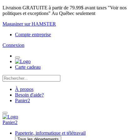
Livraison GRATUITE à partir de 79.99$ avant taxes "Voir nos
politiques et exceptions" Au Québec seulement
Magasiner sur HAMSTER
Compte entreprise
Connexion
Carte cadeau
À propos
Besoin d'aide?
Panier
2
Panier
2
Papeterie, informatique et télétravail
Tous les départements