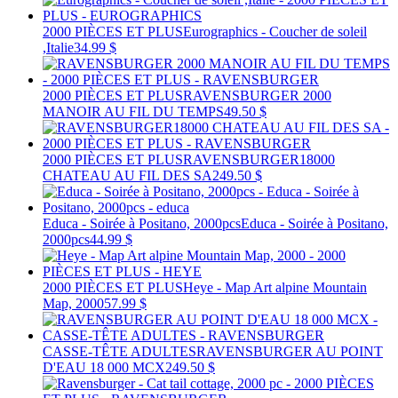
2000 PIÈCES ET PLUS
Eurographics - Coucher de soleil
,Italie
34.99 $
2000 PIÈCES ET PLUS
RAVENSBURGER 2000
MANOIR AU FIL DU TEMPS
49.50 $
2000 PIÈCES ET PLUS
RAVENSBURGER18000
CHATEAU AU FIL DES SA
249.50 $
Educa - Soirée à Positano, 2000pcs
Educa - Soirée à Positano,
2000pcs
44.99 $
2000 PIÈCES ET PLUS
Heye - Map Art alpine Mountain
Map, 2000
57.99 $
CASSE-TÊTE ADULTES
RAVENSBURGER AU POINT
D'EAU 18 000 MCX
249.50 $