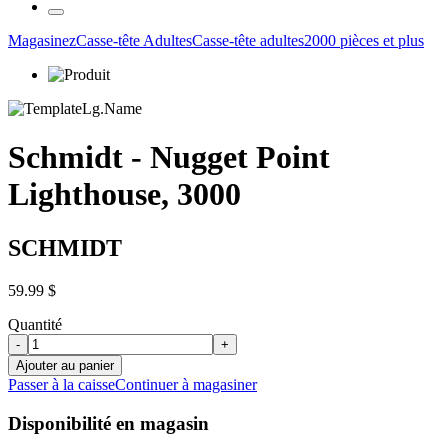
Magasinez
Casse-tête Adultes
Casse-tête adultes
2000 pièces et plus
Schmidt - Nugget Point
Lighthouse, 3000
SCHMIDT
59.99 $
Quantité
-
+
Ajouter au panier
Passer à la caisse
Continuer à magasiner
Disponibilité en magasin