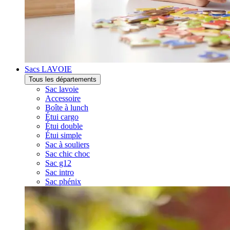
Sacs LAVOIE
Tous les départements
Sac lavoie
Accessoire
Boîte à lunch
Étui cargo
Étui double
Étui simple
Sac à souliers
Sac chic choc
Sac g12
Sac intro
Sac phénix