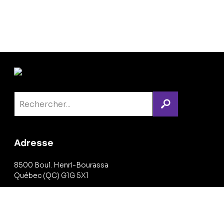
Adresse
8500 Boul. Henri-Bourassa
Québec
(
QC
)
G1G 5X1
info@jacqueslepapetier.com
418 628-4335