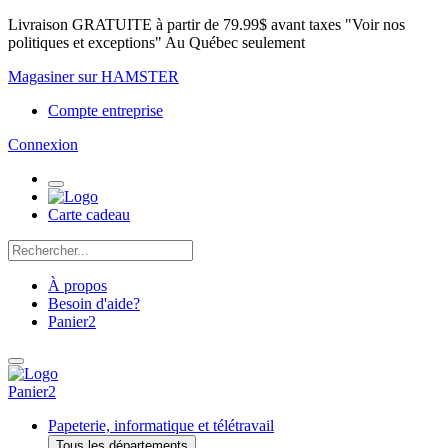
Livraison GRATUITE à partir de 79.99$ avant taxes "Voir nos
politiques et exceptions" Au Québec seulement
Magasiner sur HAMSTER
Compte entreprise
Connexion
Carte cadeau
À propos
Besoin d'aide?
Panier
2
Panier
2
Papeterie, informatique et télétravail
Tous les départements