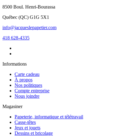
8500 Boul. Henri-Bourassa
Québec
(
QC
)
G1G 5X1
info@jacqueslepapetier.com
418 628-4335
Informations
Carte cadeau
À propos
Nos politiques
Compte entreprise
Nous joindre
Magasiner
Papeterie, informatique et télétravail
Casse-têtes
Jeux et jouets
Dessins et bricolage