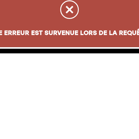
E ERREUR EST SURVENUE LORS DE LA REQUÊ
sse
Informations
oul. Henri-Bourassa
Carte cadeau
ec
(
QC
)
G1G 5X1
À propos
Nos politiques
jacqueslepapetier.com
28-4335
Compte entreprise
Nous joindre