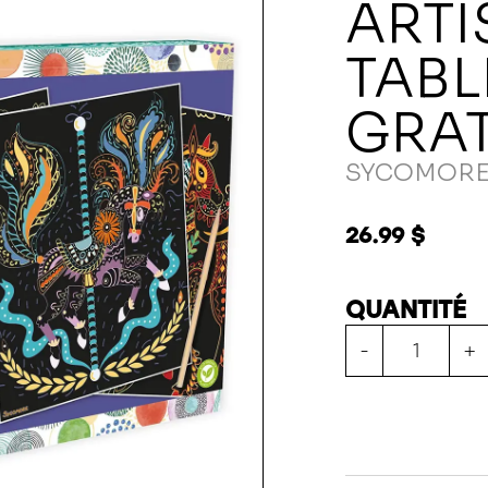
ARTI
TABL
GRA
SYCOMOR
26.99 $
QUANTITÉ
-
+