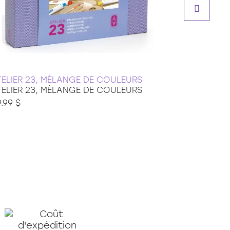
TELIER 23, MÉLANGE DE COULEURS
PROJET DE
TELIER 23, MÉLANGE DE COULEURS
Broderie D
.99 $
44.99 $