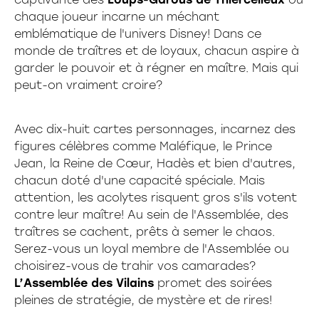
Découvertes
24 pièces
chaque joueur incarne un méchant
35 pièces
emblématique de l'univers Disney! Dans ce
36 pièces
monde de traîtres et de loyaux, chacun aspire à
48 pièces
garder le pouvoir et à régner en maître. Mais qui
49 pièces
peut-on vraiment croire?
54 pièces
60 pièces
150 pièces xxl
Avec dix-huit cartes personnages, incarnez des
100 pièces xxl
figures célèbres comme Maléfique, le Prince
200 pièces xxl
Jean, la Reine de Cœur, Hadès et bien d'autres,
250 pièces
300 pièces xxl
chacun doté d'une capacité spéciale. Mais
3d
attention, les acolytes risquent gros s'ils votent
contre leur maître! Au sein de l'Assemblée, des
traîtres se cachent, prêts à semer le chaos.
Serez-vous un loyal membre de l'Assemblée ou
choisirez-vous de trahir vos camarades?
L’Assemblée des Vilains
promet des soirées
pleines de stratégie, de mystère et de rires!