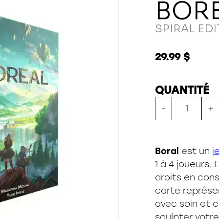
BORE
SPIRAL ED
29.99 $
QUANTITÉ
-
+
Boral
est un
j
1 à 4 joueurs.
droits en con
carte représe
avec soin et 
sculpter votr