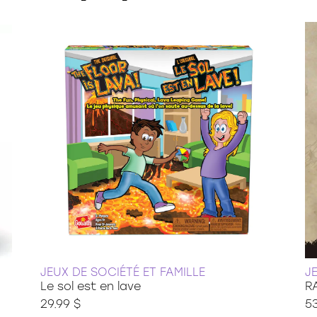
JEUX DE SOCIÉTÉ ET FAMILLE
J
Le sol est en lave
R
29.99 $
53