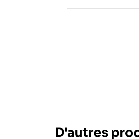
35 pièces
36 pièces
48 pièces
49 pièces
54 pièces
60 pièces
150 pièces xxl
100 pièces xxl
200 pièces xxl
250 pièces
300 pièces xxl
3d
D'autres prod