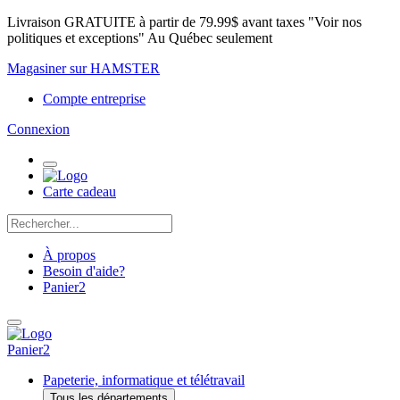
Livraison GRATUITE à partir de 79.99$ avant taxes "Voir nos
politiques et exceptions" Au Québec seulement
Magasiner sur HAMSTER
Compte entreprise
Connexion
Carte cadeau
À propos
Besoin d'aide?
Panier
2
Panier
2
Papeterie, informatique et télétravail
Tous les départements