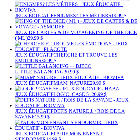
JEUX ÉDUCATIF
ENIGMES? LES MÉTIERS
19.99 $
JEUX DE CARTES & DE VOYAGE
KING OF THE DICE
( ML )
29.99 $
JEUX ÉDUCATIF
CHERCHE ET TROUVE LES
ÉMOTIONS
36.99 $
LITTLE BALANCING
30.99 $
JEUX ÉDUCATIF
MIAM' NATURE
29.99 $
JEUX ÉDUCATIF
LOGIC! CASE 5+
20.99 $
JEUX ÉDUCATIF
DEFIS NATURE J. / ROIS DE LA
SAVANE
15.99 $
JEUX ÉDUCATIF
J'AIDE MON ENFANT
S'ENDORMIR
14.99 $