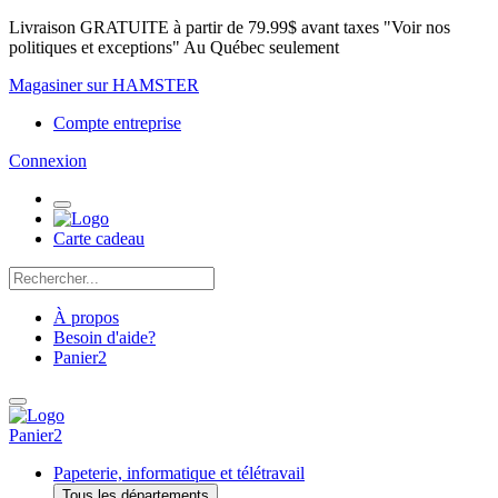
Livraison GRATUITE à partir de 79.99$ avant taxes "Voir nos
politiques et exceptions" Au Québec seulement
Magasiner sur HAMSTER
Compte entreprise
Connexion
Carte cadeau
À propos
Besoin d'aide?
Panier
2
Panier
2
Papeterie, informatique et télétravail
Tous les départements