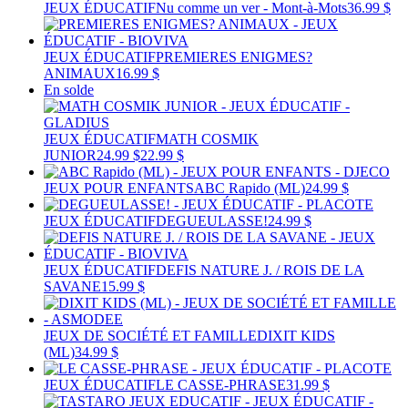
JEUX ÉDUCATIF
Nu comme un ver - Mont-à-Mots
36.99 $
JEUX ÉDUCATIF
PREMIERES ENIGMES?
ANIMAUX
16.99 $
En solde
JEUX ÉDUCATIF
MATH COSMIK
JUNIOR
24.99 $
22.99 $
JEUX POUR ENFANTS
ABC Rapido (ML)
24.99 $
JEUX ÉDUCATIF
DEGUEULASSE!
24.99 $
JEUX ÉDUCATIF
DEFIS NATURE J. / ROIS DE LA
SAVANE
15.99 $
JEUX DE SOCIÉTÉ ET FAMILLE
DIXIT KIDS
(ML)
34.99 $
JEUX ÉDUCATIF
LE CASSE-PHRASE
31.99 $