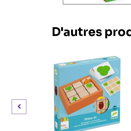
36 pièces
48 pièces
49 pièces
54 pièces
D'autres prod
60 pièces
150 pièces xxl
100 pièces xxl
200 pièces xxl
250 pièces
300 pièces xxl
3d