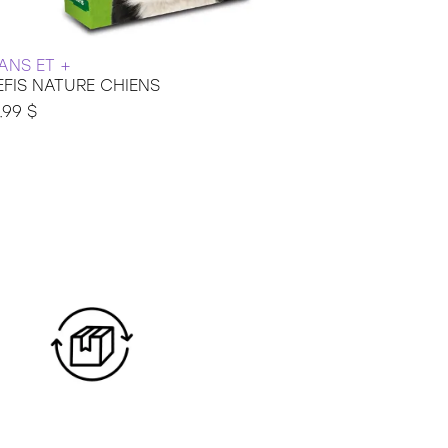
 ANS ET +
JEUX ÉDUC
EFIS NATURE CHIENS
ZE MIRROR
.99 $
39.99 $