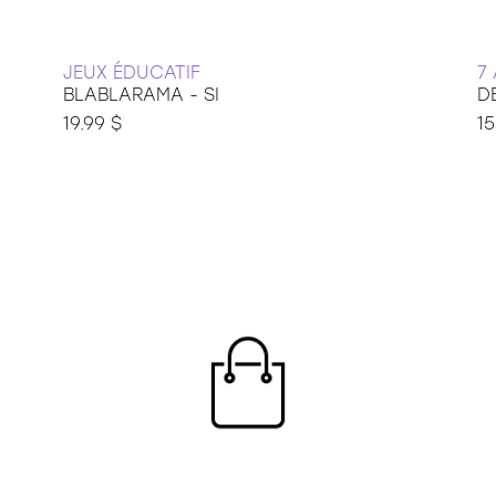
JEUX ÉDUCATIF
7
BLABLARAMA - SI
D
19.99 $
15