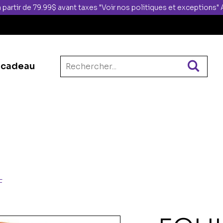
 partir de 79.99$ avant taxes "Voir nos politiques et exceptions
 cadeau
F