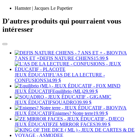
Hamster | Jacques Le Papetier
D'autres produits qui pourraient vous
intéresser
7 ANS ET +
DEFIS NATURE CHIENS
15.99 $
JEUX ÉDUCATIF
L'AS DE LA LECTURE -
CONFUSIONS
34.99 $
JEUX ÉDUCATIF
Equilibrio (ML)
29.99 $
JEUX ÉDUCATIF
SQUADRO
39.99 $
JEUX ÉDUCATIF
Enigmes? Notre terre
19.99 $
JEUX ÉDUCATIF
ZE MIRROR FACES
39.99 $