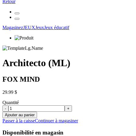
Retour
Magasinez
JEUX
Jeux
Jeux éducatif
Architecto (ML)
FOX MIND
29.99 $
Quantité
-
+
Ajouter au panier
Passer à la caisse
Continuer à magasiner
Disponibilité en magasin