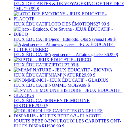
JEUX DE CARTES & DE VOYAGE
KING OF THE DICE
( ML )
29.99 $
JEUX ÉDUCATIF
LOTO DES ÉMOTIONS
27.99 $
JEUX ÉDUCATIF
Djeco - Edulodo, Obs Savana
21.99 $
JEUX ÉDUCATIF
Agent secrets - Affaires glacées
36.99 $
JEUX ÉDUCATIF
ZIPTOU
27.99 $
JEUX ÉDUCATIF
MIAM' NATURE
29.99 $
JEUX ÉDUCATIF
NOMME-MOI
29.99 $
JEUX ÉDUCATIF
INVENTE-MOI UNE
HISTOIRE
29.99 $
JOUETS BEBE 0-3
POURQUOI LES CAROTTES ONT-
ELLES DISPARUS
36.99 $