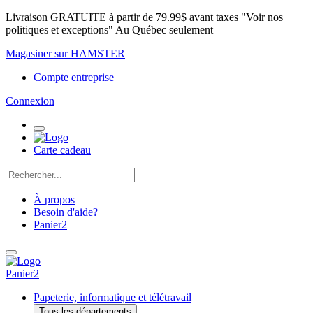
Livraison GRATUITE à partir de 79.99$ avant taxes "Voir nos
politiques et exceptions" Au Québec seulement
Magasiner sur HAMSTER
Compte entreprise
Connexion
Carte cadeau
À propos
Besoin d'aide?
Panier
2
Panier
2
Papeterie, informatique et télétravail
Tous les départements