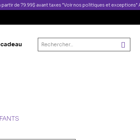
 partir de 79.99$ avant taxes "Voir nos politiques et exceptions
 cadeau
FANTS