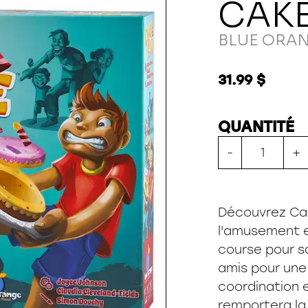
CAKE
BLUE ORA
31.99 $
QUANTITÉ
-
+
Découvrez Ca
l'amusement e
course pour sa
amis pour une 
coordination et
remportera la