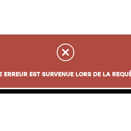
sse
Informations
E ERREUR EST SURVENUE LORS DE LA REQUÊ
oul. Henri-Bourassa
Carte cadeau
ec
(
QC
)
G1G 5X1
À propos