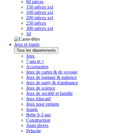
60 pièces
150 pièces xxl
100 pièces xxl
200 pièces xxl
250 pièces
300 pièces xxl
3d
Jeux et jouets
Tous les départements
Jeux
7 ans et +
Accessoires
Jeux de cartes & de voyage
Jeux de logique & patience
Jeux de party & d'ambiance
Jeux de science
Jeux de société et famille
Jeux éducatif
Jeux pour enfants
Jouets
Bebe 0-3 ans
Construction
Jouet divers
Peluche