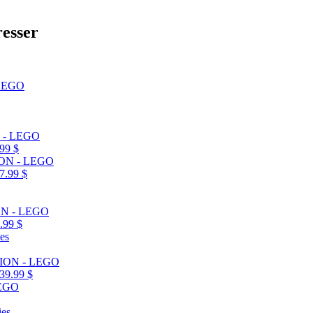
resser
99 $
7.99 $
.99 $
39.99 $