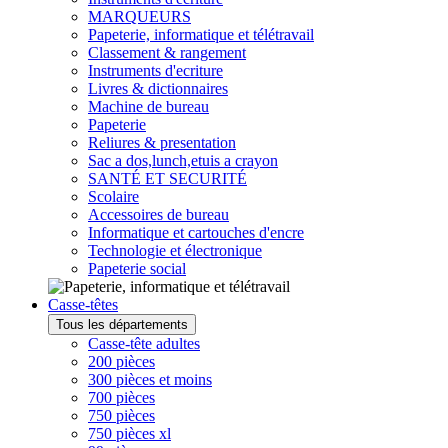
MARQUEURS
Papeterie, informatique et télétravail
Classement & rangement
Instruments d'ecriture
Livres & dictionnaires
Machine de bureau
Papeterie
Reliures & presentation
Sac a dos,lunch,etuis a crayon
SANTÉ ET SECURITÉ
Scolaire
Accessoires de bureau
Informatique et cartouches d'encre
Technologie et électronique
Papeterie social
Casse-têtes
Tous les départements
Casse-tête adultes
200 pièces
300 pièces et moins
700 pièces
750 pièces
750 pièces xl