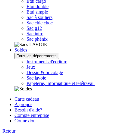
Étui cargo
Étui double
Étui simple
Sac à souliers
Sac chic choc
Sac g12
Sac intro
Sac phénix
Soldes
Tous les départements
Instruments d'écriture
Jeux
Dessin & bricolage
Sac lavoie
Papeterie, informatique et télétravail
Carte cadeau
À propos
Besoin d'aide?
Compte entreprise
Connexion
Retour