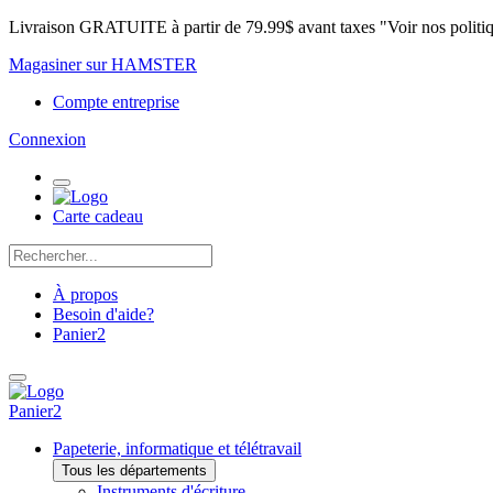
Livraison GRATUITE à partir de 79.99$ avant taxes "Voir nos politi
Magasiner sur HAMSTER
Compte entreprise
Connexion
Carte cadeau
À propos
Besoin d'aide?
Panier
2
Panier
2
Papeterie, informatique et télétravail
Tous les départements
Instruments d'écriture