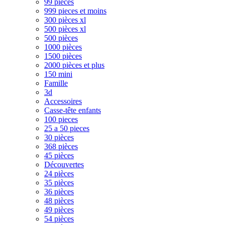
99 pièces
999 pieces et moins
300 pièces xl
500 pièces xl
500 pièces
1000 pièces
1500 pièces
2000 pièces et plus
150 mini
Famille
3d
Accessoires
Casse-tête enfants
100 pieces
25 a 50 pieces
30 pièces
368 pièces
45 pièces
Découvertes
24 pièces
35 pièces
36 pièces
48 pièces
49 pièces
54 pièces