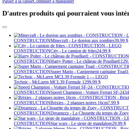
Passer à la caisse
Continuer à magasiner
D'autres produits qui pourraient vous inté
CONSTRUCTION
Minecraft - Le donjon aux zombies
39.99 $
CONSTRUCTION
City - Le camion de frites
24.99 $
CONSTRUCTION
Harry Potter - Le château de Poudlard:
129.
CONSTRUCTION
Super Mario - Campement capitaine Toad
1
Technic - McLaren MCL39 Formule 1
299.99 $
CONSTRUCTION
Speed Champion - Voiture Ferrari SF-24
34
CONSTRUCTION
Brixies - 2 plaques noires 16cm
7.99 $
CONSTRUCTION
Dreamzzz - La Chouette du temps de Zoey
CONSTRUCTION
Star wars - Le siege de mandalore
29.99 $