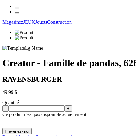
Magasinez
JEUX
Jouets
Construction
Creator - Famille de pandas, 62
RAVENSBURGER
49.99 $
Quantité
-
+
Ce produit n'est pas disponible actuellement.
Prévenez-moi