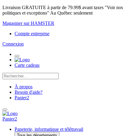
Livraison GRATUITE à partir de 79.99$ avant taxes "Voir nos
politiques et exceptions" Au Québec seulement
Magasiner sur HAMSTER
Compte entreprise
Connexion
Carte cadeau
À propos
Besoin d'aide?
Panier
2
Panier
2
Papeterie, informatique et télétravail
Tous les départements