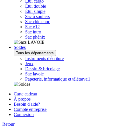
Étui cargo
Étui double
Étui simple
Sac à souliers
Sac chic choc
Sac g12
Sac intro
Sac phénix
Soldes
Tous les départements
Instruments d'écriture
Jeux
Dessin & bricolage
Sac lavoie
Papeterie, informatique et télétravail
Carte cadeau
À propos
Besoin d'aide?
Compte entreprise
Connexion
Retour