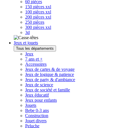
60 pièces
150 pièces xxl
100 pièces xxl
200 pièces xxl
250 pièces
300 pièces xxl
3d
Jeux et jouets
Tous les départements
Jeux
7 ans et +
Accessoires
Jeux de cartes & de voyage
Jeux de logique & patience
Jeux de party & d'ambiance
Jeux de science
Jeux de société et famille
Jeux éducatif
Jeux pour enfants
Jouets
Bebe 0-3 ans
Construction
Jouet divers
Peluche