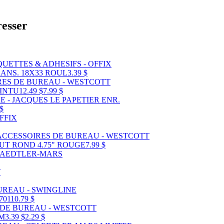
resser
ANS. 18X33 ROUL
3.39 $
INTU
12.49 $
7.99 $
 $
UT ROND 4.75" ROUGE
7.99 $
701
10.79 $
CM
3.39 $
2.29 $