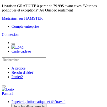
Livraison GRATUITE à partir de 79.99$ avant taxes "Voir nos
politiques et exceptions" Au Québec seulement
Magasiner sur HAMSTER
Compte entreprise
Connexion
Carte cadeau
À propos
Besoin d'aide?
Panier
2
Panier
2
Papeterie, informatique et télétravail
Tous les départements