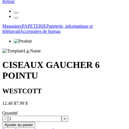
Retour
Magasinez
PAPETERIE
Papeterie, informatique et
télétravail
Accessoires de bureau
CISEAUX GAUCHER 6
POINTU
WESTCOTT
12.49 $
7.99 $
Quantité
-
+
Ajouter au panier