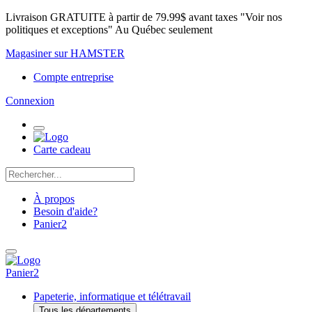
Livraison GRATUITE à partir de 79.99$ avant taxes "Voir nos
politiques et exceptions" Au Québec seulement
Magasiner sur HAMSTER
Compte entreprise
Connexion
Carte cadeau
À propos
Besoin d'aide?
Panier
2
Panier
2
Papeterie, informatique et télétravail
Tous les départements