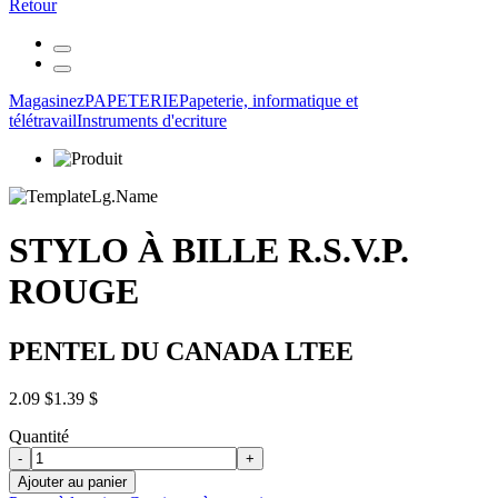
Retour
Magasinez
PAPETERIE
Papeterie, informatique et
télétravail
Instruments d'ecriture
STYLO À BILLE R.S.V.P.
ROUGE
PENTEL DU CANADA LTEE
2.09 $
1.39 $
Quantité
-
+
Ajouter au panier