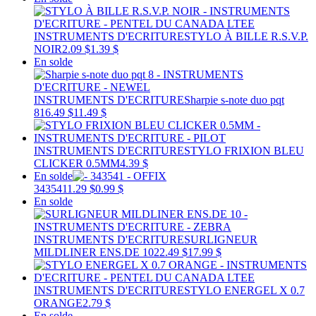
INSTRUMENTS D'ECRITURE
STYLO À BILLE R.S.V.P.
NOIR
2.09 $
1.39 $
En solde
INSTRUMENTS D'ECRITURE
Sharpie s-note duo pqt
8
16.49 $
11.49 $
INSTRUMENTS D'ECRITURE
STYLO FRIXION BLEU
CLICKER 0.5MM
4.39 $
En solde
343541
1.29 $
0.99 $
En solde
INSTRUMENTS D'ECRITURE
SURLIGNEUR
MILDLINER ENS.DE 10
22.49 $
17.99 $
INSTRUMENTS D'ECRITURE
STYLO ENERGEL X 0.7
ORANGE
2.79 $
En solde