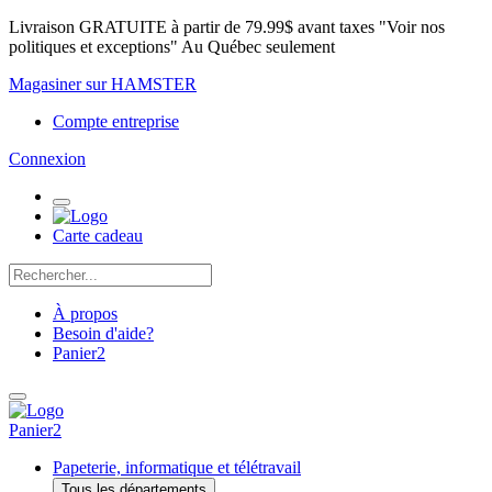
Livraison GRATUITE à partir de 79.99$ avant taxes "Voir nos
politiques et exceptions" Au Québec seulement
Magasiner sur HAMSTER
Compte entreprise
Connexion
Carte cadeau
À propos
Besoin d'aide?
Panier
2
Panier
2
Papeterie, informatique et télétravail
Tous les départements