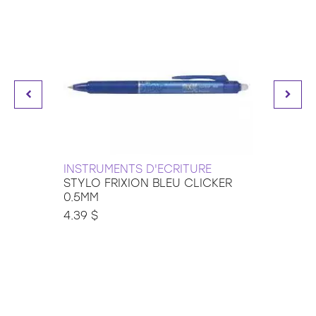
INSTRUMENTS D'ECRITURE
INSTR
STYLO FRIXION BLEU CLICKER
MARQU
0.5MM
PERM
4.39 $
3.89 $