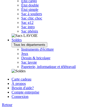
Étui cargo
Étui double
Étui simple
Sac à souliers
Sac chic choc
Sac g12
Sac intro
Sac phénix
Soldes
Tous les départements
Instruments d'écriture
Jeux
Dessin & bricolage
Sac lavoie
Papeterie, informatique et télétravail
Carte cadeau
À propos
Besoin d'aide?
Compte entreprise
Connexion
Retour