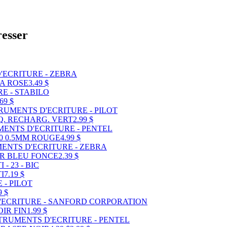
resser
A ROSE
3.49 $
.69 $
Q. RECHARG. VERT
2.99 $
0 0.5MM ROUGE
4.99 $
R BLEU FONCE
2.39 $
I
7.19 $
9 $
IR FIN
1.99 $