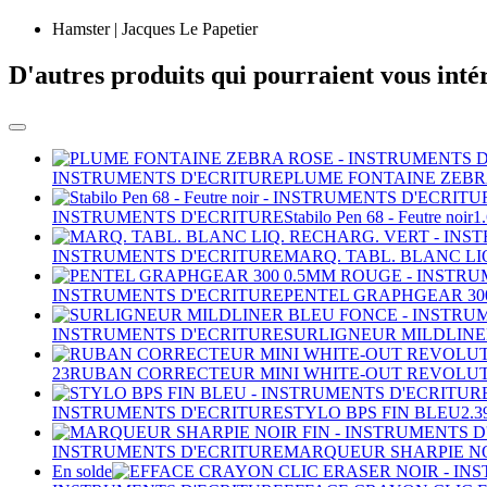
Hamster | Jacques Le Papetier
D'autres produits qui pourraient vous inté
INSTRUMENTS D'ECRITURE
PLUME FONTAINE ZEBR
INSTRUMENTS D'ECRITURE
Stabilo Pen 68 - Feutre noir
1
INSTRUMENTS D'ECRITURE
MARQ. TABL. BLANC LI
INSTRUMENTS D'ECRITURE
PENTEL GRAPHGEAR 30
INSTRUMENTS D'ECRITURE
SURLIGNEUR MILDLINE
23
RUBAN CORRECTEUR MINI WHITE-OUT REVOLUT
INSTRUMENTS D'ECRITURE
STYLO BPS FIN BLEU
2.3
INSTRUMENTS D'ECRITURE
MARQUEUR SHARPIE NO
En solde