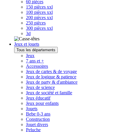
60 pièces
150 pièces xxl
100 pièces xxl
200 pièces xxl
250 pièces
300 pièces xxl
3d
Jeux et jouets
Tous les départements
Jeux
7 ans et +
Accessoires
Jeux de cartes & de voyage
Jeux de logique & patience
Jeux de party & d'ambiance
Jeux de science
Jeux de société et famille
Jeux éducatif
Jeux pour enfants
Jouets
Bebe 0-3 ans
Construction
Jouet divers
Peluche