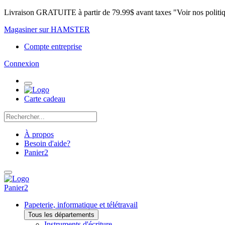
Livraison GRATUITE à partir de 79.99$ avant taxes "Voir nos politi
Magasiner sur HAMSTER
Compte entreprise
Connexion
Carte cadeau
À propos
Besoin d'aide?
Panier
2
Panier
2
Papeterie, informatique et télétravail
Tous les départements
Instruments d'écriture