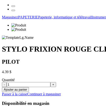
Magasinez
PAPETERIE
Papeterie, informatique et télétravail
Instrumen
STYLO FRIXION ROUGE CL
PILOT
4.39 $
Quantité
-
+
Ajouter au panier
Passer à la caisse
Continuer à magasiner
Disponibilité en magasin