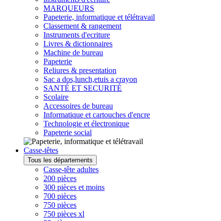
MARQUEURS
Papeterie, informatique et télétravail
Classement & rangement
Instruments d'ecriture
Livres & dictionnaires
Machine de bureau
Papeterie
Reliures & presentation
Sac a dos,lunch,etuis a crayon
SANTÉ ET SECURITÉ
Scolaire
Accessoires de bureau
Informatique et cartouches d'encre
Technologie et électronique
Papeterie social
Casse-têtes
Tous les départements
Casse-tête adultes
200 pièces
300 pièces et moins
700 pièces
750 pièces
750 pièces xl