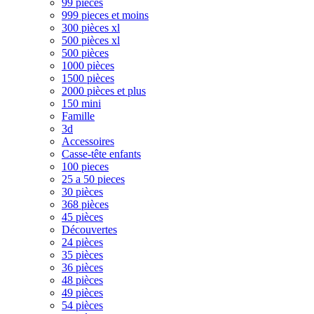
99 pièces
999 pieces et moins
300 pièces xl
500 pièces xl
500 pièces
1000 pièces
1500 pièces
2000 pièces et plus
150 mini
Famille
3d
Accessoires
Casse-tête enfants
100 pieces
25 a 50 pieces
30 pièces
368 pièces
45 pièces
Découvertes
24 pièces
35 pièces
36 pièces
48 pièces
49 pièces
54 pièces