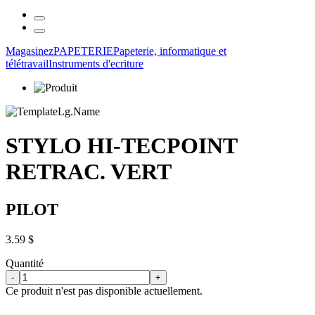
Magasinez
PAPETERIE
Papeterie, informatique et
télétravail
Instruments d'ecriture
STYLO HI-TECPOINT
RETRAC. VERT
PILOT
3.59 $
Quantité
-
+
Ce produit n'est pas disponible actuellement.