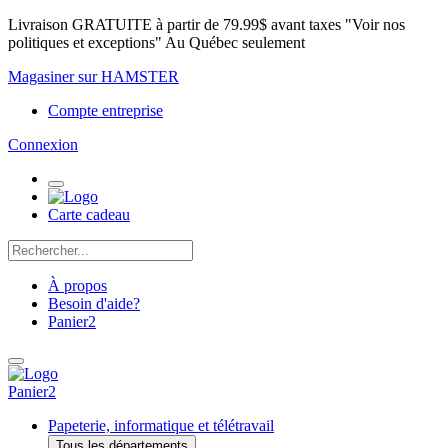
Livraison GRATUITE à partir de 79.99$ avant taxes "Voir nos
politiques et exceptions" Au Québec seulement
Magasiner sur HAMSTER
Compte entreprise
Connexion
Carte cadeau
À propos
Besoin d'aide?
Panier
2
Panier
2
Papeterie, informatique et télétravail
Tous les départements