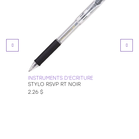
INSTRUMENTS D'ECRITURE
INSTR
STYLO RSVP RT NOIR
CRAY
METAL
2.26 $
3.99 $