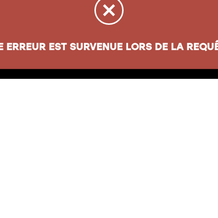
E ERREUR EST SURVENUE LORS DE LA REQUÊ
sse
Informations
oul. Henri-Bourassa
Carte cadeau
ec
(
QC
)
G1G 5X1
À propos
Nos politiques
jacqueslepapetier.com
28-4335
Compte entreprise
Nous joindre