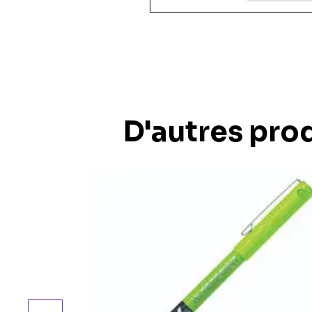
36 pièces
48 pièces
49 pièces
54 pièces
60 pièces
150 pièces xxl
100 pièces xxl
200 pièces xxl
D'autres prod
250 pièces
300 pièces xxl
3d