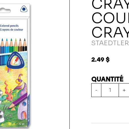
CRA
COUL
CRA
STAEDTLE
2.49 $
QUANTITÉ
-
+