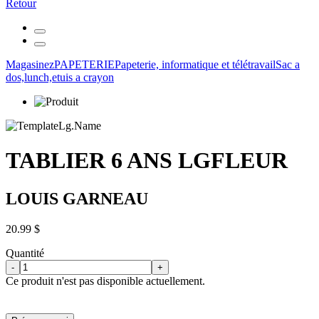
Retour
Magasinez
PAPETERIE
Papeterie, informatique et télétravail
Sac a
dos,lunch,etuis a crayon
TABLIER 6 ANS LGFLEUR
LOUIS GARNEAU
20.99 $
Quantité
-
+
Ce produit n'est pas disponible actuellement.