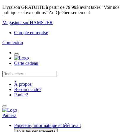
Livraison GRATUITE à partir de 79.99$ avant taxes "Voir nos
politiques et exceptions" Au Québec seulement
Magasiner sur HAMSTER
Compte entreprise
Connexion
Carte cadeau
À propos
Besoin d'aide?
Panier
2
Panier
2
Papeterie, informatique et télétravail
Tous les départements