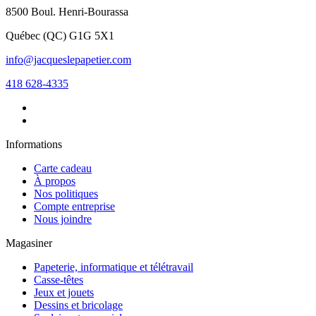
8500 Boul. Henri-Bourassa
Québec
(
QC
)
G1G 5X1
info@jacqueslepapetier.com
418 628-4335
Informations
Carte cadeau
À propos
Nos politiques
Compte entreprise
Nous joindre
Magasiner
Papeterie, informatique et télétravail
Casse-têtes
Jeux et jouets
Dessins et bricolage