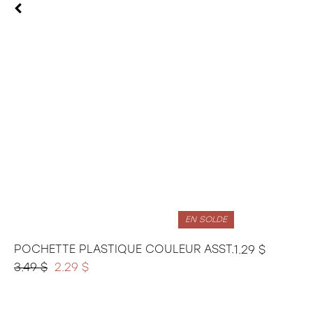
24 pièces
35 pièces
36 pièces
48 pièces
49 pièces
54 pièces
60 pièces
150 pièces xxl
100 pièces xxl
200 pièces xxl
250 pièces
300 pièces xxl
3d
EN SOLDE
POCHETTE PLASTIQUE COULEUR ASST.
1.29 $
3.49 $
2.29 $