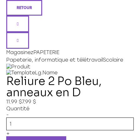
RETOUR
Magasiner sur HAMSTER
Connexion
Magasinez
PAPETERIE
Papeterie, informatique et télétravail
Scolaire
Reliure 2 Po Bleu,
anneaux en D
11.99 $
7.99 $
Quantité
-
+