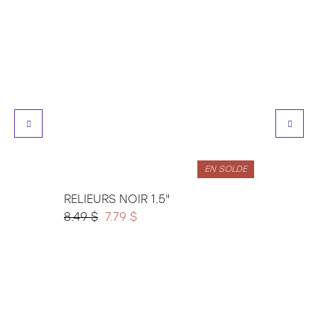
EN SOLDE
RELIEURS NOIR 1.5"
RELIE
8.49 $
7.79 $
7.79 $