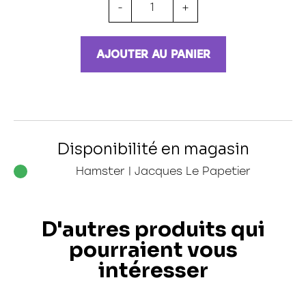
35 pièces
-
+
36 pièces
48 pièces
49 pièces
AJOUTER AU PANIER
54 pièces
60 pièces
150 pièces xxl
100 pièces xxl
200 pièces xxl
250 pièces
Disponibilité en magasin
300 pièces xxl
3d
Hamster | Jacques Le Papetier
D'autres produits qui
pourraient vous
intéresser