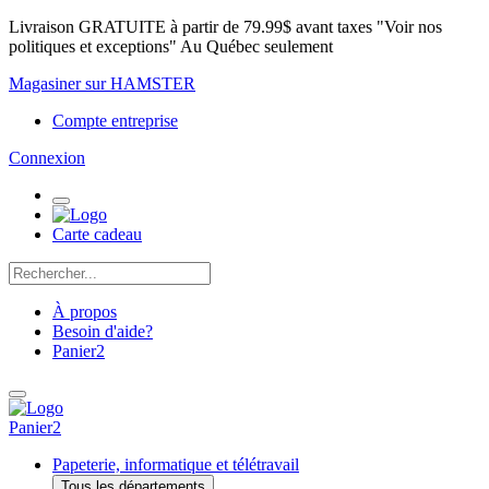
Livraison GRATUITE à partir de 79.99$ avant taxes "Voir nos
politiques et exceptions" Au Québec seulement
Magasiner sur HAMSTER
Compte entreprise
Connexion
Carte cadeau
À propos
Besoin d'aide?
Panier
2
Panier
2
Papeterie, informatique et télétravail
Tous les départements