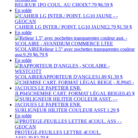
RELIEUR 1PO COUL. AU CHOIX
7.79 $
6.59 $
En solde
CAHIER LG INTER./ POINT. LG10 JAUNE
2.79 $
1.59 $
En solde
SCOLAIRE
Relieur 1.5'' avec pochettes transparentes couleur
asst.
9.29 $
6.79 $
En solde
SCOLAIRE
RAPPORTEUR D'ANGLES
1.89 $
1.39 $
JLP045
CHEMISE CART. FORMAT LÉGAL BEIGE
0.45 $
SURLIGNEUR HILITER COULEUR ASST.
1.29 $
En solde
PROTEGE-FEUILLES LETTRE 4COUL.
ASS
5.39 $
2.79 $