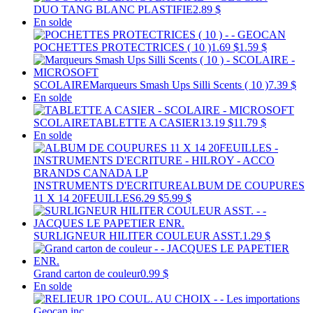
DUO TANG BLANC PLASTIFIE
2.89 $
En solde
POCHETTES PROTECTRICES ( 10 )
1.69 $
1.59 $
SCOLAIRE
Marqueurs Smash Ups Silli Scents ( 10 )
7.39 $
En solde
SCOLAIRE
TABLETTE A CASIER
13.19 $
11.79 $
En solde
INSTRUMENTS D'ECRITURE
ALBUM DE COUPURES
11 X 14 20FEUILLES
6.29 $
5.99 $
SURLIGNEUR HILITER COULEUR ASST.
1.29 $
Grand carton de couleur
0.99 $
En solde