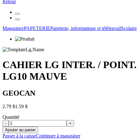
Retour
Magasinez
PAPETERIE
Papeterie, informatique et télétravail
Scolaire
CAHIER LG INTER. / POINT.
LG10 MAUVE
GEOCAN
2.79 $
1.59 $
Quantité
-
+
Ajouter au panier
Passer à la caisse
Continuer à magasiner