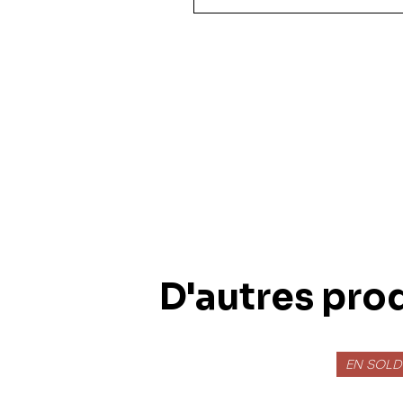
36 pièces
48 pièces
49 pièces
54 pièces
60 pièces
150 pièces xxl
100 pièces xxl
200 pièces xxl
250 pièces
300 pièces xxl
3d
D'autres prod
EN SOLD