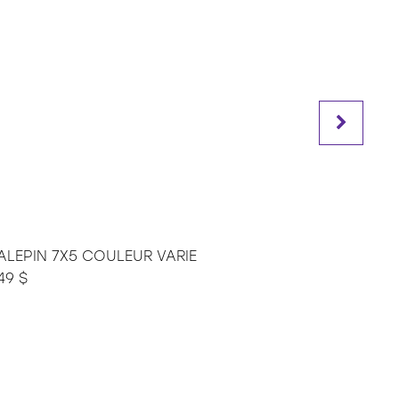
ALEPIN 7X5 COULEUR VARIE
CAHIER LG 
49 $
2.79 $
1.59