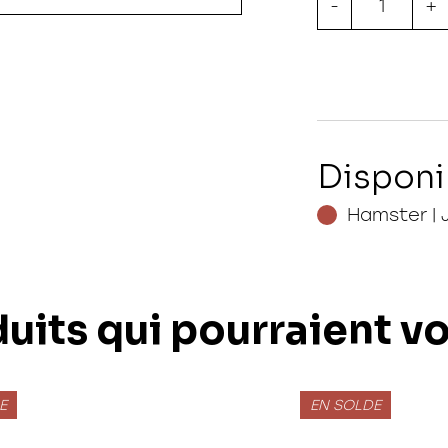
-
+
Disponi
Hamster | 
uits qui pourraient v
E
EN SOLDE