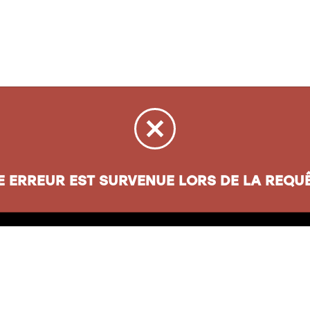
E ERREUR EST SURVENUE LORS DE LA REQUÊ
sse
Informations
oul. Henri-Bourassa
Carte cadeau
ec
(
QC
)
G1G 5X1
À propos