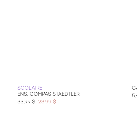
SCOLAIRE
C
ENS. COMPAS STAEDTLER
5.
33.99 $
23.99 $