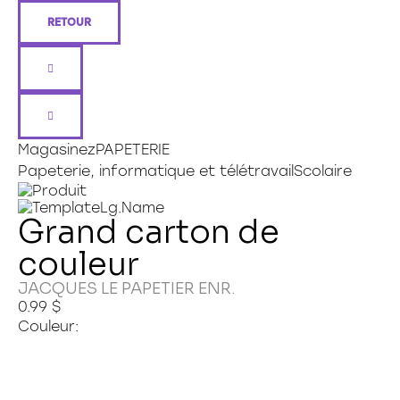
RETOUR
Magasiner sur HAMSTER
Connexion
Magasinez
PAPETERIE
Papeterie, informatique et télétravail
Scolaire
Grand carton de
couleur
JACQUES LE PAPETIER ENR.
0.99 $
Couleur: