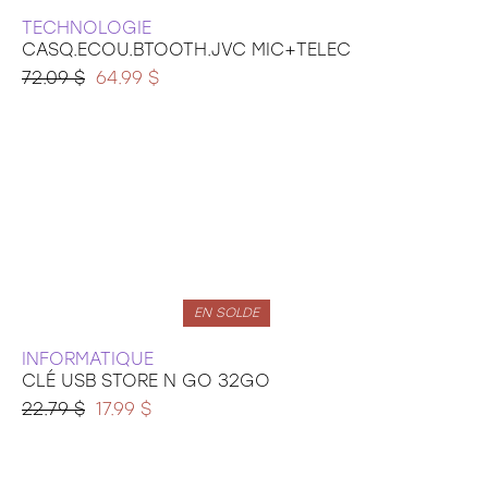
TECHNOLOGIE
CASQ.ECOU.BTOOTH.JVC MIC+TELEC
72.09 $
64.99 $
EN SOLDE
INFORMATIQUE
CLÉ USB STORE N GO 32GO
22.79 $
17.99 $