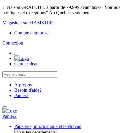
Livraison GRATUITE à partir de 79.99$ avant taxes "Voir nos
politiques et exceptions" Au Québec seulement
Magasiner sur HAMSTER
Compte entreprise
Connexion
Carte cadeau
À propos
Besoin d'aide?
Panier
2
Panier
2
Papeterie, informatique et télétravail
Tous les départements