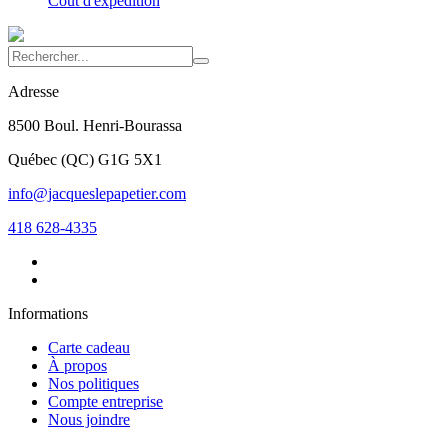
Coût d'expédition
Adresse
8500 Boul. Henri-Bourassa
Québec
(
QC
)
G1G 5X1
info@jacqueslepapetier.com
418 628-4335
Informations
Carte cadeau
À propos
Nos politiques
Compte entreprise
Nous joindre