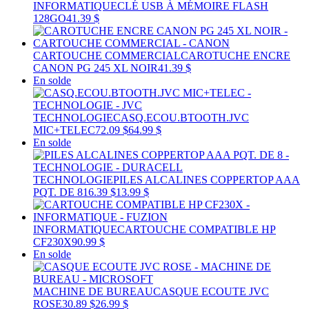
INFORMATIQUE
CLÉ USB À MÉMOIRE FLASH
128GO
41.39 $
CARTOUCHE COMMERCIAL
CAROTUCHE ENCRE
CANON PG 245 XL NOIR
41.39 $
En solde
TECHNOLOGIE
CASQ.ECOU.BTOOTH.JVC
MIC+TELEC
72.09 $
64.99 $
En solde
TECHNOLOGIE
PILES ALCALINES COPPERTOP AAA
PQT. DE 8
16.39 $
13.99 $
INFORMATIQUE
CARTOUCHE COMPATIBLE HP
CF230X
90.99 $
En solde
MACHINE DE BUREAU
CASQUE ECOUTE JVC
ROSE
30.89 $
26.99 $