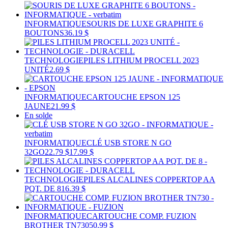
INFORMATIQUE
SOURIS DE LUXE GRAPHITE 6
BOUTONS
36.19 $
TECHNOLOGIE
PILES LITHIUM PROCELL 2023
UNITÉ
2.69 $
INFORMATIQUE
CARTOUCHE EPSON 125
JAUNE
21.99 $
En solde
INFORMATIQUE
CLÉ USB STORE N GO
32GO
22.79 $
17.99 $
TECHNOLOGIE
PILES ALCALINES COPPERTOP AA
PQT. DE 8
16.39 $
INFORMATIQUE
CARTOUCHE COMP. FUZION
BROTHER TN730
50.99 $