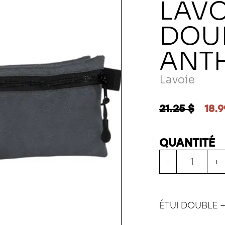
LAVO
DOU
ANT
Lavoie
21.25 $
18.9
QUANTITÉ
-
+
ÉTUI DOUBLE 