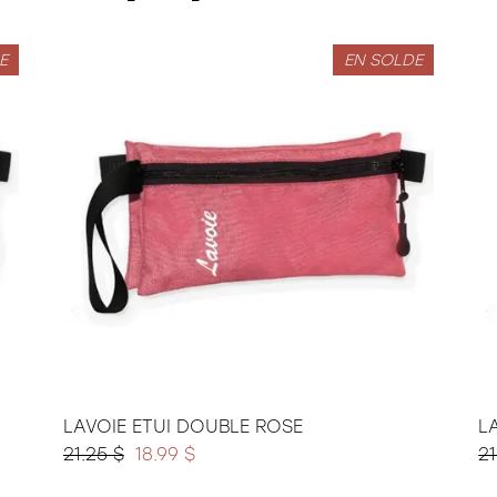
E
EN SOLDE
LAVOIE ETUI DOUBLE ROSE
L
21.25 $
18.99 $
21