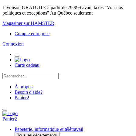
Livraison GRATUITE à partir de 79.99$ avant taxes "Voir nos
politiques et exceptions" Au Québec seulement
Magasiner sur HAMSTER
Compte entreprise
Connexion
Carte cadeau
À propos
Besoin d'aide?
Panier
2
Panier
2
Papeterie, informatique et télétravail
Tous les départements