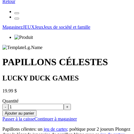
Retour
Magasinez
JEUX
Jeux
Jeux de société et famille
PAPILLONS CÉLESTES
LUCKY DUCK GAMES
19.99 $
Quantité
-
+
Ajouter au panier
Passer à la caisse
Continuer à magasiner
Papillons célestes: un
jeu de cartes;
poétique pour 2 joueurs Plongez