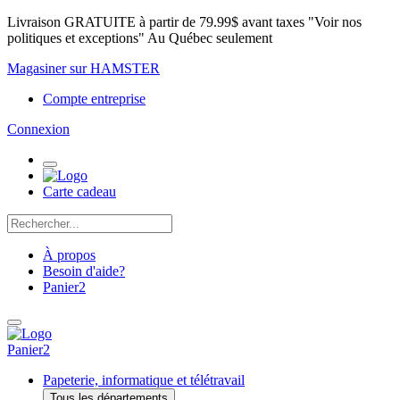
Livraison GRATUITE à partir de 79.99$ avant taxes "Voir nos
politiques et exceptions" Au Québec seulement
Magasiner sur HAMSTER
Compte entreprise
Connexion
Carte cadeau
À propos
Besoin d'aide?
Panier
2
Panier
2
Papeterie, informatique et télétravail
Tous les départements