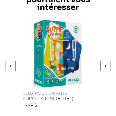
intéresser
JEUX POUR ENFANTS
DESSI
FLIPPE LA FENETRE! (VF)
LITTL
19.99 $
33.99 