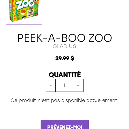
24 pièces
35 pièces
36 pièces
48 pièces
49 pièces
PEEK-A-BOO ZOO
54 pièces
60 pièces
GLADIUS
150 pièces xxl
100 pièces xxl
29.99 $
200 pièces xxl
250 pièces
300 pièces xxl
QUANTITÉ
3d
-
+
Ce produit n'est pas disponible actuellement.
PRÉVENEZ-MOI