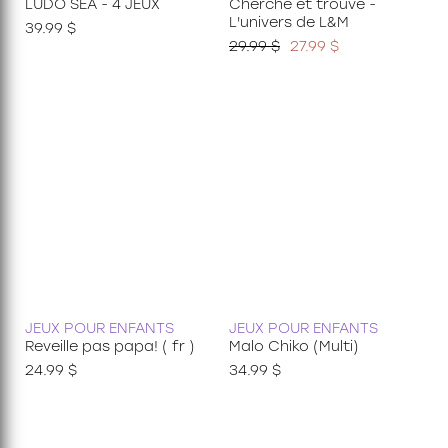
LUDO SEA - 4 JEUX
Cherche et trouve -
L'univers de L&M
39.99 $
29.99 $
27.99 $
JEUX POUR ENFANTS
JEUX POUR ENFANTS
Reveille pas papa! ( fr )
Malo Chiko (Multi)
24.99 $
34.99 $