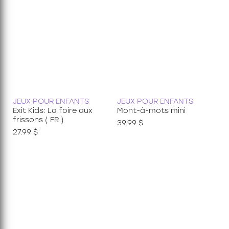
JEUX POUR ENFANTS
JEUX POUR ENFANTS
Exit Kids: La foire aux
Mont-à-mots mini
frissons ( FR )
39.99 $
27.99 $