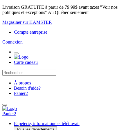
Livraison GRATUITE à partir de 79.99$ avant taxes "Voir nos
politiques et exceptions" Au Québec seulement
Magasiner sur HAMSTER
Compte entreprise
Connexion
Carte cadeau
À propos
Besoin d'aide?
Panier
2
Panier
2
Papeterie, informatique et télétravail
Tous les départements