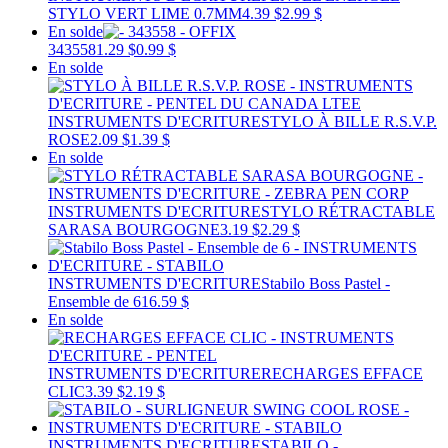
STYLO VERT LIME 0.7MM
4.39 $
2.99 $
En solde
343558
1.29 $
0.99 $
En solde
INSTRUMENTS D'ECRITURE
STYLO À BILLE R.S.V.P.
ROSE
2.09 $
1.39 $
En solde
INSTRUMENTS D'ECRITURE
STYLO RÉTRACTABLE
SARASA BOURGOGNE
3.19 $
2.29 $
INSTRUMENTS D'ECRITURE
Stabilo Boss Pastel -
Ensemble de 6
16.59 $
En solde
INSTRUMENTS D'ECRITURE
RECHARGES EFFACE
CLIC
3.39 $
2.19 $
INSTRUMENTS D'ECRITURE
STABILO -