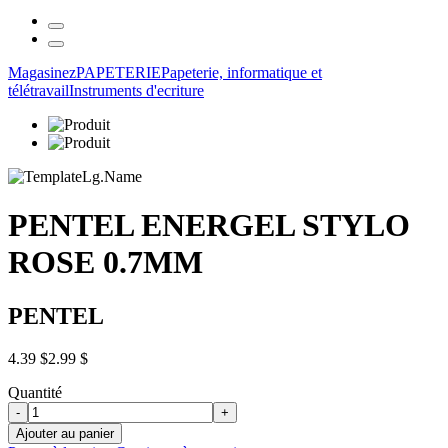
Magasinez
PAPETERIE
Papeterie, informatique et
télétravail
Instruments d'ecriture
PENTEL ENERGEL STYLO
ROSE 0.7MM
PENTEL
4.39 $
2.99 $
Quantité
-
+
Ajouter au panier