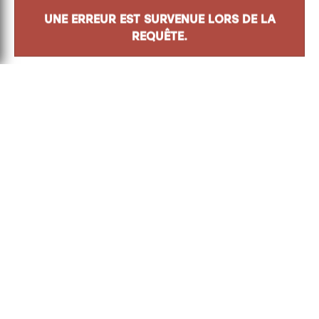
Adresse
8500 Boul. Henri-Bourassa
Québec
(
QC
)
G1G 5X1
info@jacqueslepapetier.com
418 628-4335