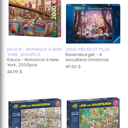
EDUCA - ROMANCE À NEW
2000 PIÈCES ET PLUS
YORK, 2000PCS
Ravensburger - A
Educa - Romance à New
woodland christmas
York, 2000pcs
49.50 $
44.99 $