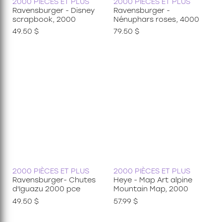
2000 PIÈCES ET PLUS
2000 PIÈCES ET PLUS
Ravensburger - Disney
Ravensburger -
scrapbook, 2000
Nénuphars roses, 4000
49.50 $
79.50 $
2000 PIÈCES ET PLUS
2000 PIÈCES ET PLUS
Ravensburger- Chutes
Heye - Map Art alpine
d'Iguazu 2000 pce
Mountain Map, 2000
49.50 $
57.99 $