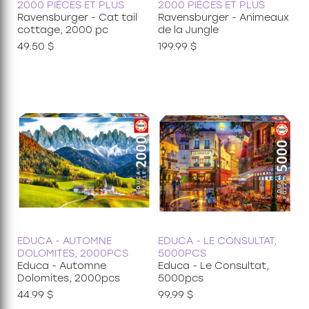
Découvertes
2000 PIÈCES ET PLUS
2000 PIÈCES ET PLUS
24 pièces
Ravensburger - Cat tail
Ravensburger - Animeaux
35 pièces
cottage, 2000 pc
de la Jungle
36 pièces
49.50 $
199.99 $
48 pièces
49 pièces
54 pièces
60 pièces
150 pièces xxl
100 pièces xxl
200 pièces xxl
250 pièces
300 pièces xxl
3d
EDUCA - AUTOMNE
EDUCA - LE CONSULTAT,
DOLOMITES, 2000PCS
5000PCS
Educa - Automne
Educa - Le Consultat,
Dolomites, 2000pcs
5000pcs
44.99 $
99.99 $