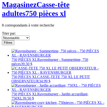
Magasinez
Casse-tête
adultes
750 pièces xl
8
correspondants à votre recherche
Trier par:
Filtres
750 PIÈCES XL
Ravensburger - Summertime, 750
pièces
39.50 $
750 PIÈCES XL
CASSE-TETE 750 XL LE PETIT
OBSERVATEUR
34.99 $
750 PIÈCES XL
Ravensburger - Jardin accueillant,
750XL
39.50 $