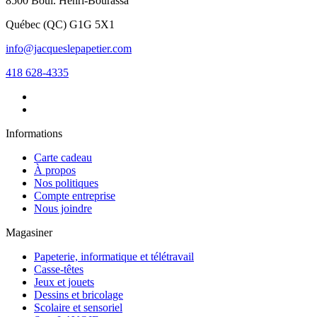
8500 Boul. Henri-Bourassa
Québec
(
QC
)
G1G 5X1
info@jacqueslepapetier.com
418 628-4335
Informations
Carte cadeau
À propos
Nos politiques
Compte entreprise
Nous joindre
Magasiner
Papeterie, informatique et télétravail
Casse-têtes
Jeux et jouets
Dessins et bricolage
Scolaire et sensoriel