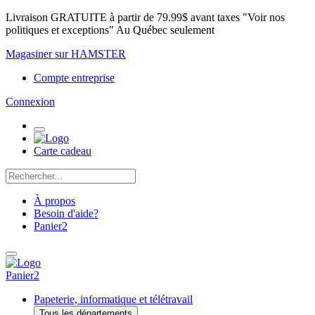
Livraison GRATUITE à partir de 79.99$ avant taxes "Voir nos
politiques et exceptions" Au Québec seulement
Magasiner sur HAMSTER
Compte entreprise
Connexion
Carte cadeau
À propos
Besoin d'aide?
Panier
2
Panier
2
Papeterie, informatique et télétravail
Tous les départements