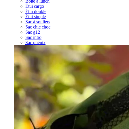
Boîte à lunch
Étui cargo
Étui double
Étui simple
Sac à souliers
Sac chic choc
Sac g12
Sac intro
Sac phénix