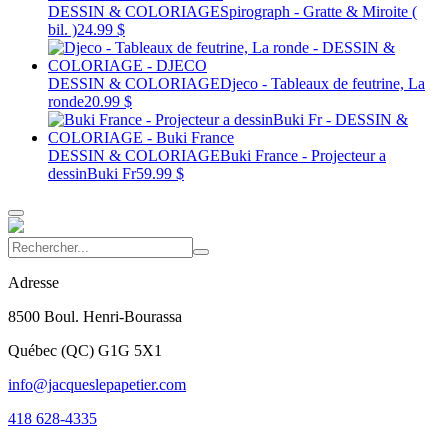
DESSIN & COLORIAGE
Spirograph - Gratte & Miroite (
bil. )
24.99 $
DESSIN & COLORIAGE
Djeco - Tableaux de feutrine, La
ronde
20.99 $
DESSIN & COLORIAGE
Buki France - Projecteur a
dessinBuki Fr
59.99 $
Adresse
8500 Boul. Henri-Bourassa
Québec
(
QC
)
G1G 5X1
info@jacqueslepapetier.com
418 628-4335