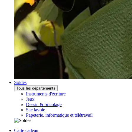
Soldes
Tous les départements
Instruments d'écriture
Jeux
Dessin & bricolage
Sac lavoie
Papeterie, informatique et télétravail
Carte cadeau