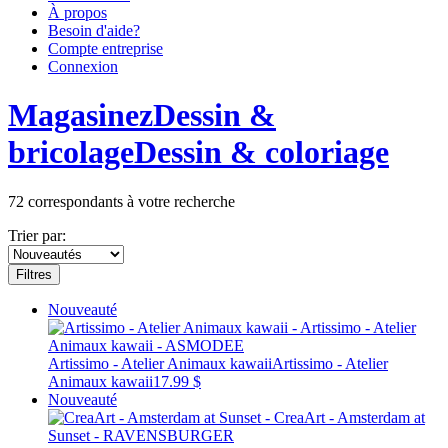
À propos
Besoin d'aide?
Compte entreprise
Connexion
Magasinez
Dessin &
bricolage
Dessin & coloriage
72
correspondants à votre recherche
Trier par:
Filtres
Nouveauté
Artissimo - Atelier Animaux kawaii
Artissimo - Atelier
Animaux kawaii
17.99 $
Nouveauté