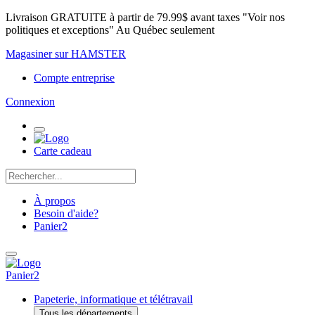
Livraison GRATUITE à partir de 79.99$ avant taxes "Voir nos
politiques et exceptions" Au Québec seulement
Magasiner sur HAMSTER
Compte entreprise
Connexion
Carte cadeau
À propos
Besoin d'aide?
Panier
2
Panier
2
Papeterie, informatique et télétravail
Tous les départements