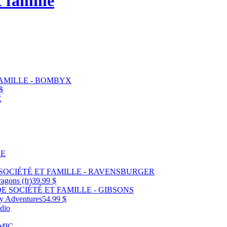
t famille
$
agons (fr)
39.99 $
ty Adventures
54.99 $