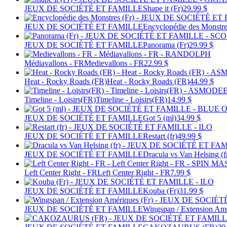
JEUX DE SOCIÉTÉ ET FAMILLE
Shape it (Fr)
29.99 $
JEUX DE SOCIÉTÉ ET FAMILLE
Encyclopédie des Monstre
JEUX DE SOCIÉTÉ ET FAMILLE
Panorama (Fr)
29.99 $
Médiavallons - FR
Medievallons - FR
22.99 $
Heat - Rocky Roads (FR)
Heat - Rocky Roads (FR)
44.99 $
Timeline - Loisirs(FR)
Timeline - Loisirs(FR)
14.99 $
JEUX DE SOCIÉTÉ ET FAMILLE
Got 5 (ml)
34.99 $
JEUX DE SOCIÉTÉ ET FAMILLE
Restart (fr)
49.99 $
JEUX DE SOCIÉTÉ ET FAMILLE
Dracula vs Van Helsing (f
Left Center Right - FR
Left Center Right - FR
7.99 $
JEUX DE SOCIÉTÉ ET FAMILLE
Kouba (Fr)
31.99 $
JEUX DE SOCIÉTÉ ET FAMILLE
Wingspan / Extension Amé