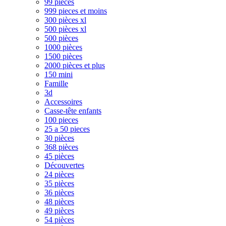
99 pièces
999 pieces et moins
300 pièces xl
500 pièces xl
500 pièces
1000 pièces
1500 pièces
2000 pièces et plus
150 mini
Famille
3d
Accessoires
Casse-tête enfants
100 pieces
25 a 50 pieces
30 pièces
368 pièces
45 pièces
Découvertes
24 pièces
35 pièces
36 pièces
48 pièces
49 pièces
54 pièces