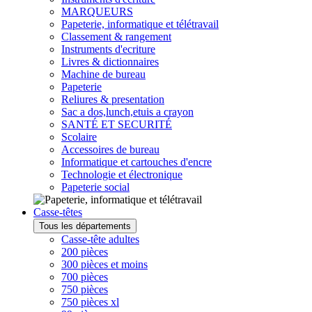
MARQUEURS
Papeterie, informatique et télétravail
Classement & rangement
Instruments d'ecriture
Livres & dictionnaires
Machine de bureau
Papeterie
Reliures & presentation
Sac a dos,lunch,etuis a crayon
SANTÉ ET SECURITÉ
Scolaire
Accessoires de bureau
Informatique et cartouches d'encre
Technologie et électronique
Papeterie social
Casse-têtes
Tous les départements
Casse-tête adultes
200 pièces
300 pièces et moins
700 pièces
750 pièces
750 pièces xl