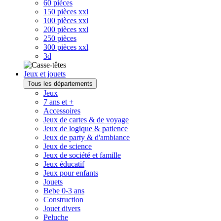
60 pièces
150 pièces xxl
100 pièces xxl
200 pièces xxl
250 pièces
300 pièces xxl
3d
Jeux et jouets
Tous les départements
Jeux
7 ans et +
Accessoires
Jeux de cartes & de voyage
Jeux de logique & patience
Jeux de party & d'ambiance
Jeux de science
Jeux de société et famille
Jeux éducatif
Jeux pour enfants
Jouets
Bebe 0-3 ans
Construction
Jouet divers
Peluche