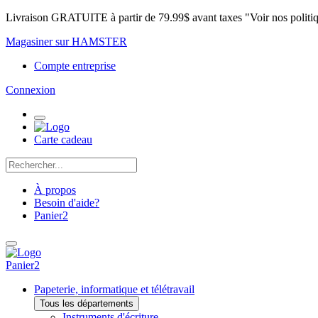
Livraison GRATUITE à partir de 79.99$ avant taxes "Voir nos politi
Magasiner sur HAMSTER
Compte entreprise
Connexion
Carte cadeau
À propos
Besoin d'aide?
Panier
2
Panier
2
Papeterie, informatique et télétravail
Tous les départements
Instruments d'écriture