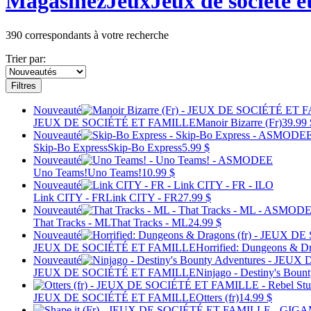
Magasinez
Jeux
Jeux de société e
390
correspondants à votre recherche
Trier par:
Filtres
Nouveauté
JEUX DE SOCIÉTÉ ET FAMILLE
Manoir Bizarre (Fr)
39.99 
Nouveauté
Skip-Bo Express
Skip-Bo Express
5.99 $
Nouveauté
Uno Teams!
Uno Teams!
10.99 $
Nouveauté
Link CITY - FR
Link CITY - FR
27.99 $
Nouveauté
That Tracks - ML
That Tracks - ML
24.99 $
Nouveauté
JEUX DE SOCIÉTÉ ET FAMILLE
Horrified: Dungeons & Dr
Nouveauté
JEUX DE SOCIÉTÉ ET FAMILLE
Ninjago - Destiny's Boun
JEUX DE SOCIÉTÉ ET FAMILLE
Otters (fr)
14.99 $