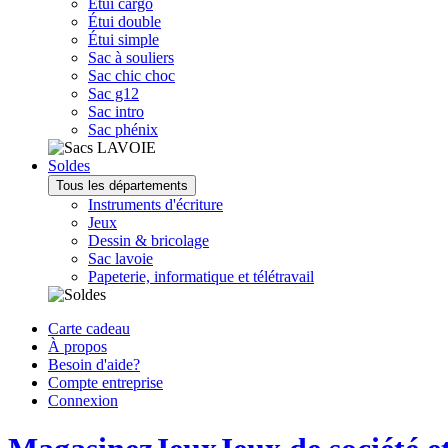
Étui cargo
Étui double
Étui simple
Sac à souliers
Sac chic choc
Sac g12
Sac intro
Sac phénix
Soldes
Tous les départements
Instruments d'écriture
Jeux
Dessin & bricolage
Sac lavoie
Papeterie, informatique et télétravail
Carte cadeau
À propos
Besoin d'aide?
Compte entreprise
Connexion