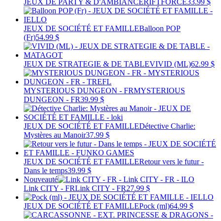
JEUX DE PARTY & D'AMBIANCE
RIFTFORCE
33.99 $
JEUX DE SOCIÉTÉ ET FAMILLE
Balloon POP
(Fr)
54.99 $
JEUX DE STRATEGIE & DE TABLE
VIVID (ML)
62.99 $
MYSTERIOUS DUNGEON - FR
MYSTERIOUS
DUNGEON - FR
39.99 $
JEUX DE SOCIÉTÉ ET FAMILLE
Détective Charlie:
Mystères au Manoir
37.99 $
JEUX DE SOCIÉTÉ ET FAMILLE
Retour vers le futur -
Dans le temps
39.99 $
Nouveauté
Link CITY - FR
Link CITY - FR
27.99 $
JEUX DE SOCIÉTÉ ET FAMILLE
Pock (ml)
64.99 $