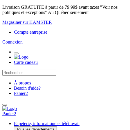
Livraison GRATUITE à partir de 79.99$ avant taxes "Voir nos
politiques et exceptions" Au Québec seulement
Magasiner sur HAMSTER
Compte entreprise
Connexion
Carte cadeau
À propos
Besoin d'aide?
Panier
2
Panier
2
Papeterie, informatique et télétravail
Tous les départements