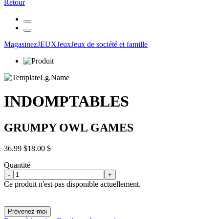
Retour
Magasinez
JEUX
Jeux
Jeux de société et famille
INDOMPTABLES
GRUMPY OWL GAMES
36.99 $
18.00 $
Quantité
-
+
Ce produit n'est pas disponible actuellement.
Prévenez-moi