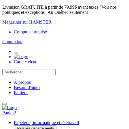
Livraison GRATUITE à partir de 79.99$ avant taxes "Voir nos
politiques et exceptions" Au Québec seulement
Magasiner sur HAMSTER
Compte entreprise
Connexion
Carte cadeau
À propos
Besoin d'aide?
Panier
2
Panier
2
Papeterie, informatique et télétravail
Tous les départements