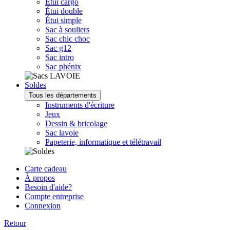
Étui cargo
Étui double
Étui simple
Sac à souliers
Sac chic choc
Sac g12
Sac intro
Sac phénix
Soldes
Tous les départements
Instruments d'écriture
Jeux
Dessin & bricolage
Sac lavoie
Papeterie, informatique et télétravail
Carte cadeau
À propos
Besoin d'aide?
Compte entreprise
Connexion
Retour