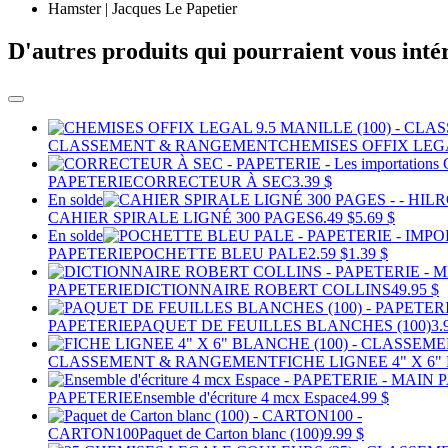
Hamster | Jacques Le Papetier
D'autres produits qui pourraient vous inté
CLASSEMENT & RANGEMENT
CHEMISES OFFIX LEGA
PAPETERIE
CORRECTEUR À SEC
3.39 $
En solde
CAHIER SPIRALE LIGNÉ 300 PAGES
6.49 $
5.69 $
En solde
PAPETERIE
POCHETTE BLEU PALE
2.59 $
1.39 $
PAPETERIE
DICTIONNAIRE ROBERT COLLINS
49.95 $
PAPETERIE
PAQUET DE FEUILLES BLANCHES (100)
3.
CLASSEMENT & RANGEMENT
FICHE LIGNEE 4" X 6"
PAPETERIE
Ensemble d'écriture 4 mcx Espace
4.99 $
CARTON100
Paquet de Carton blanc (100)
9.99 $