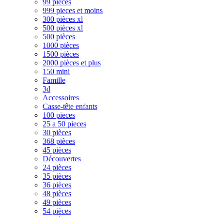
99 pièces
999 pieces et moins
300 pièces xl
500 pièces xl
500 pièces
1000 pièces
1500 pièces
2000 pièces et plus
150 mini
Famille
3d
Accessoires
Casse-tête enfants
100 pieces
25 a 50 pieces
30 pièces
368 pièces
45 pièces
Découvertes
24 pièces
35 pièces
36 pièces
48 pièces
49 pièces
54 pièces