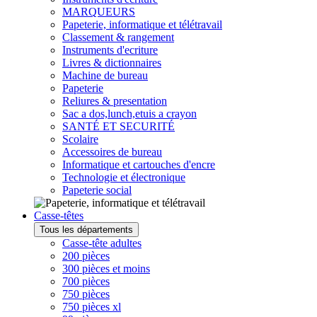
MARQUEURS
Papeterie, informatique et télétravail
Classement & rangement
Instruments d'ecriture
Livres & dictionnaires
Machine de bureau
Papeterie
Reliures & presentation
Sac a dos,lunch,etuis a crayon
SANTÉ ET SECURITÉ
Scolaire
Accessoires de bureau
Informatique et cartouches d'encre
Technologie et électronique
Papeterie social
Casse-têtes
Tous les départements
Casse-tête adultes
200 pièces
300 pièces et moins
700 pièces
750 pièces
750 pièces xl