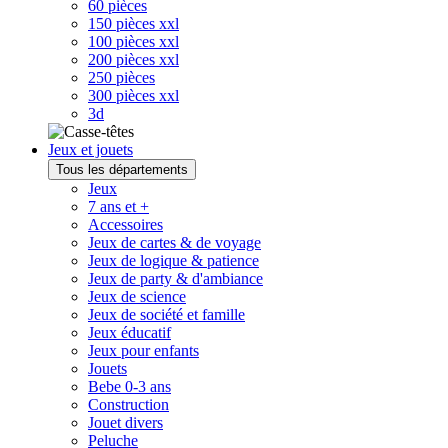
60 pièces
150 pièces xxl
100 pièces xxl
200 pièces xxl
250 pièces
300 pièces xxl
3d
Jeux et jouets
Tous les départements
Jeux
7 ans et +
Accessoires
Jeux de cartes & de voyage
Jeux de logique & patience
Jeux de party & d'ambiance
Jeux de science
Jeux de société et famille
Jeux éducatif
Jeux pour enfants
Jouets
Bebe 0-3 ans
Construction
Jouet divers
Peluche