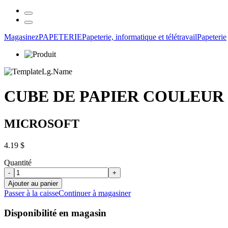
Magasinez
PAPETERIE
Papeterie, informatique et télétravail
Papeterie
CUBE DE PAPIER COULEUR 
MICROSOFT
4.19 $
Quantité
-
+
Ajouter au panier
Passer à la caisse
Continuer à magasiner
Disponibilité en magasin