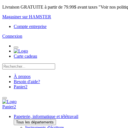
Livraison GRATUITE à partir de 79.99$ avant taxes "Voir nos politi
Magasiner sur HAMSTER
Compte entreprise
Connexion
Carte cadeau
À propos
Besoin d'aide?
Panier
2
Panier
2
Papeterie, informatique et télétravail
Tous les départements
Instruments d'écriture