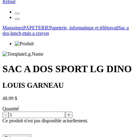
Retour
Magasinez
PAPETERIE
Papeterie, informatique et télétravail
Sac a
dos,lunch,etuis a crayon
SAC A DOS SPORT LG DINO
LOUIS GARNEAU
48.99 $
Quantité
-
+
Ce produit n'est pas disponible actuellement.