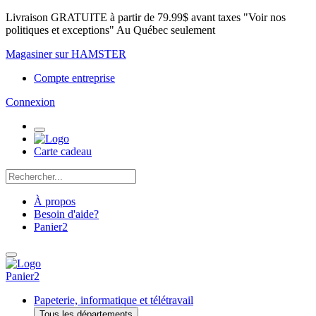
Livraison GRATUITE à partir de 79.99$ avant taxes "Voir nos
politiques et exceptions" Au Québec seulement
Magasiner sur HAMSTER
Compte entreprise
Connexion
Carte cadeau
À propos
Besoin d'aide?
Panier
2
Panier
2
Papeterie, informatique et télétravail
Tous les départements