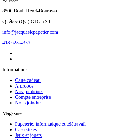
Adresse
8500 Boul. Henri-Bourassa
Québec
(
QC
)
G1G 5X1
info@jacqueslepapetier.com
418 628-4335
Informations
Carte cadeau
À propos
Nos politiques
Compte entreprise
Nous joindre
Magasiner
Papeterie, informatique et télétravail
Casse-têtes
Jeux et jouets